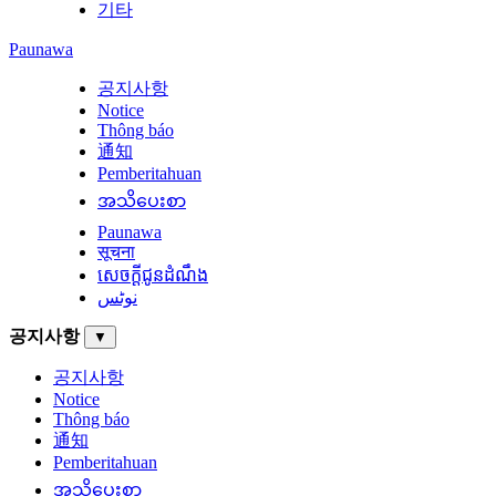
기타
Paunawa
공지사항
Notice
Thông báo
通知
Pemberitahuan
အသိပေးစာ
Paunawa
सूचना
សេចក្តីជូនដំណឹង
نوٹس
공지사항
▼
공지사항
Notice
Thông báo
通知
Pemberitahuan
အသိပေးစာ