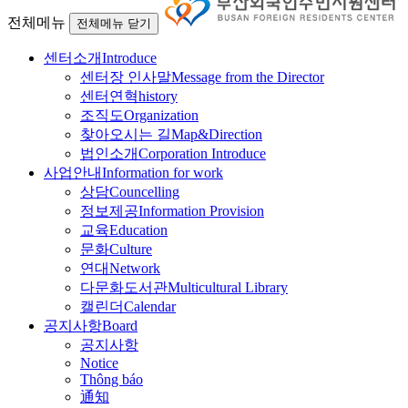
전체메뉴
전체메뉴 닫기
센터소개
Introduce
센터장 인사말
Message from the Director
센터연혁
history
조직도
Organization
찾아오시는 길
Map&Direction
법인소개
Corporation Introduce
사업안내
Information for work
상담
Councelling
정보제공
Information Provision
교육
Education
문화
Culture
연대
Network
다문화도서관
Multicultural Library
캘린더
Calendar
공지사항
Board
공지사항
Notice
Thông báo
通知