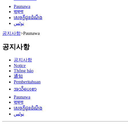
Paunawa
सूचना
សេចក្តីជូនដំណឹង
نوٹس
공지사항
>
Paunawa
공지사항
공지사항
Notice
Thông báo
通知
Pemberitahuan
အသိပေးစာ
Paunawa
सूचना
សេចក្តីជូនដំណឹង
نوٹس