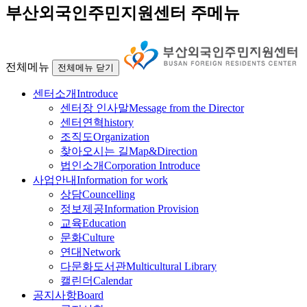
부산외국인주민지원센터 주메뉴
전체메뉴
전체메뉴 닫기
센터소개
Introduce
센터장 인사말
Message from the Director
센터연혁
history
조직도
Organization
찾아오시는 길
Map&Direction
법인소개
Corporation Introduce
사업안내
Information for work
상담
Councelling
정보제공
Information Provision
교육
Education
문화
Culture
연대
Network
다문화도서관
Multicultural Library
캘린더
Calendar
공지사항
Board