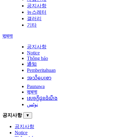
공지사항
뉴스레터
갤러리
기타
सूचना
공지사항
Notice
Thông báo
通知
Pemberitahuan
အသိပေးစာ
Paunawa
सूचना
សេចក្តីជូនដំណឹង
نوٹس
공지사항
▼
공지사항
Notice