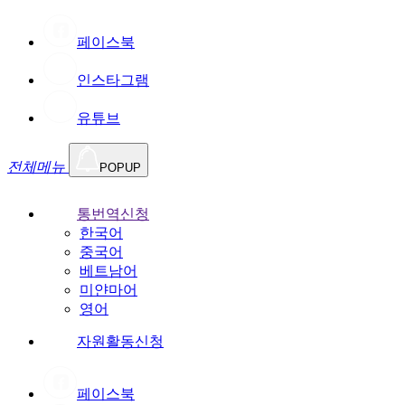
페이스북
인스타그램
유튜브
전체메뉴
POPUP
통번역신청
한국어
중국어
베트남어
미얀마어
영어
자원활동신청
페이스북