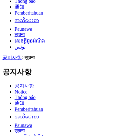
Thông báo
通知
Pemberitahuan
အသိပေးစာ
Paunawa
सूचना
សេចក្តីជូនដំណឹង
نوٹس
공지사항
>
सूचना
공지사항
공지사항
Notice
Thông báo
通知
Pemberitahuan
အသိပေးစာ
Paunawa
सूचना