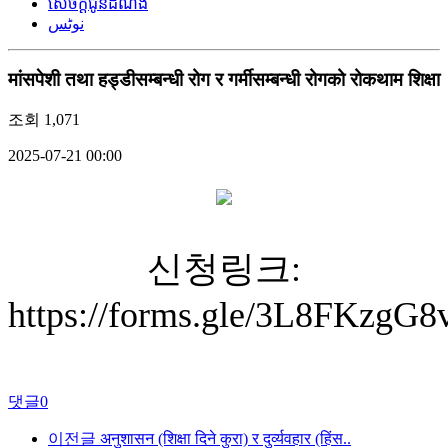
សេចក្តីជូនដំណឹង
نوٹس
मांसपेशी तथा हड्डीसम्बन्धी रोग र गर्मीसम्बन्धी रोगको रोकथाम शिक्षा
조회
1,071
2025-07-21 00:00
신청링크:
https://forms.gle/3L8FKzgG
댓글
0
이전글
अनुशासन (शिक्षा दिने कुरा) र दुर्व्यवहार (हिंस..