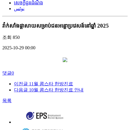
សេចក្តីជូនដំណឹង
نوٹس
វ៉ាក់សាំងផ្តាសាយសម្រាប់ជនអន្តោប្រវេសន៍នៅឆ្នាំ 2025
조회
850
2025-10-29 00:00
댓글
0
이전글
11월 콤스타 한방진료
다음글
10월 콤스타 한방진료 안내
목록