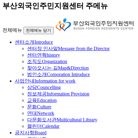
부산외국인주민지원센터 주메뉴
전체메뉴
전체메뉴 닫기
센터소개
Introduce
센터장 인사말
Message from the Director
센터연혁
history
조직도
Organization
찾아오시는 길
Map&Direction
법인소개
Corporation Introduce
사업안내
Information for work
상담
Councelling
정보제공
Information Provision
교육
Education
문화
Culture
연대
Network
다문화도서관
Multicultural Library
캘린더
Calendar
공지사항
Board