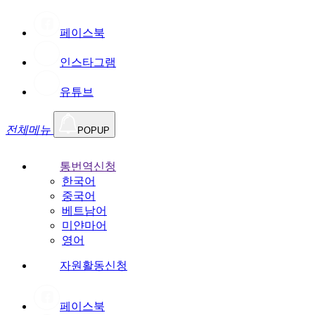
페이스북
인스타그램
유튜브
전체메뉴
POPUP
통번역신청
한국어
중국어
베트남어
미얀마어
영어
자원활동신청
페이스북