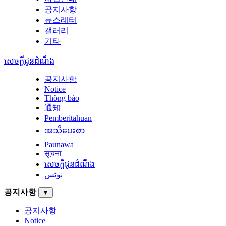
공지사항
뉴스레터
갤러리
기타
សេចក្តីជូនដំណឹង
공지사항
Notice
Thông báo
通知
Pemberitahuan
အသိပေးစာ
Paunawa
सूचना
សេចក្តីជូនដំណឹង
نوٹس
공지사항
▼
공지사항
Notice