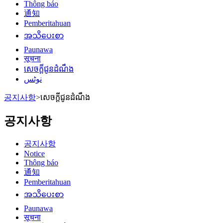
Thông báo
通知
Pemberitahuan
အသိပေးစာ
Paunawa
सूचना
សេចក្តីជូនដំណឹង
نوٹس
공지사항
>
សេចក្តីជូនដំណឹង
공지사항
공지사항
Notice
Thông báo
通知
Pemberitahuan
အသိပေးစာ
Paunawa
सूचना