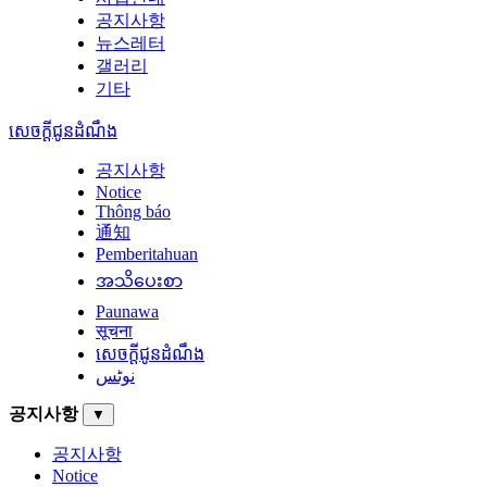
공지사항
뉴스레터
갤러리
기타
សេចក្តីជូនដំណឹង
공지사항
Notice
Thông báo
通知
Pemberitahuan
အသိပေးစာ
Paunawa
सूचना
សេចក្តីជូនដំណឹង
نوٹس
공지사항
▼
공지사항
Notice