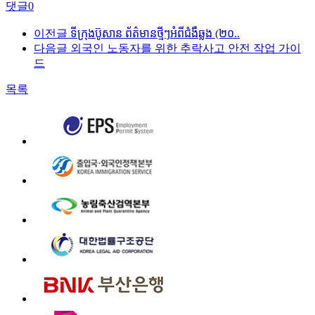
댓글
0
이전글
ទីក្រុងប៊ូសាន ព័ត៌មានថ្មីៗអំពីជំងឺឆ្លង (២០..
다음글
외국인 노동자를 위한 추락사고 안전 작업 가이
드
목록