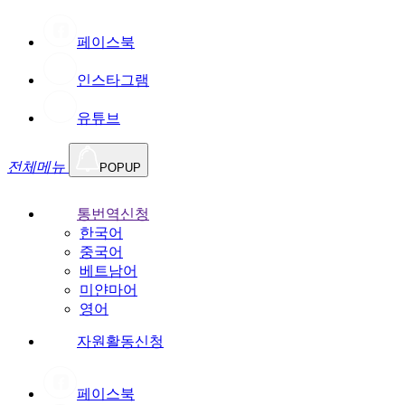
페이스북
인스타그램
유튜브
전체메뉴
POPUP
통번역신청
한국어
중국어
베트남어
미얀마어
영어
자원활동신청
페이스북