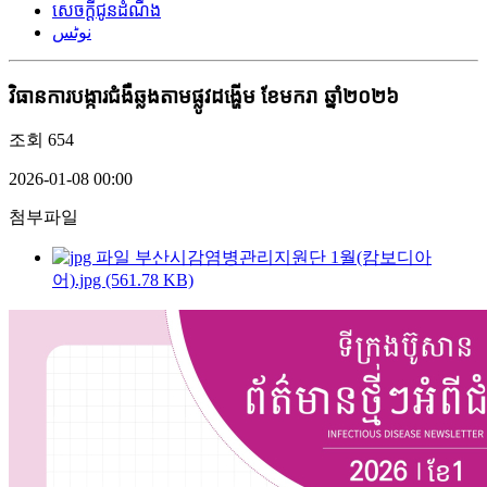
សេចក្តីជូនដំណឹង
نوٹس
វិធានការបង្ការជំងឺឆ្លងតាមផ្លូវដង្ហើម ខែមករា ឆ្នាំ២០២៦
조회
654
2026-01-08 00:00
첨부파일
부산시감염병관리지원단 1월(캄보디아
어).jpg (561.78 KB)