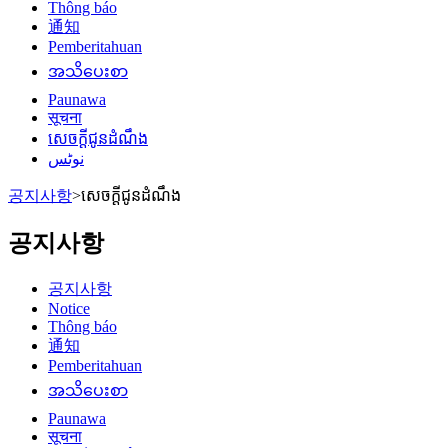
Thông báo
通知
Pemberitahuan
အသိပေးစာ
Paunawa
सूचना
សេចក្តីជូនដំណឹង
نوٹس
공지사항
>
សេចក្តីជូនដំណឹង
공지사항
공지사항
Notice
Thông báo
通知
Pemberitahuan
အသိပေးစာ
Paunawa
सूचना