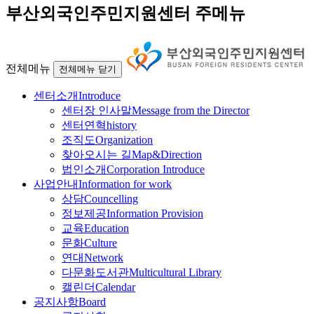
부산외국인주민지원센터 주메뉴
전체메뉴
전체메뉴 닫기
센터소개
Introduce
센터장 인사말
Message from the Director
센터연혁
history
조직도
Organization
찾아오시는 길
Map&Direction
법인소개
Corporation Introduce
사업안내
Information for work
상담
Councelling
정보제공
Information Provision
교육
Education
문화
Culture
연대
Network
다문화도서관
Multicultural Library
캘린더
Calendar
공지사항
Board