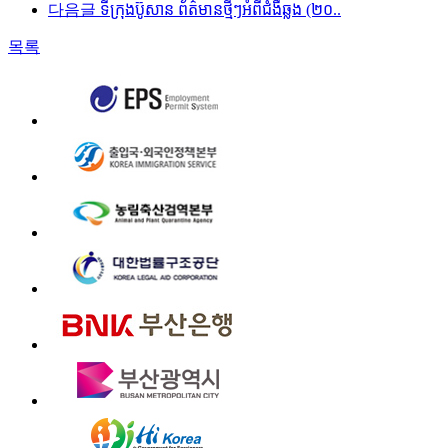
다음글
ទីក្រុងប៊ូសាន ព័ត៌មានថ្មីៗអំពីជំងឺឆ្លង (២០..
목록