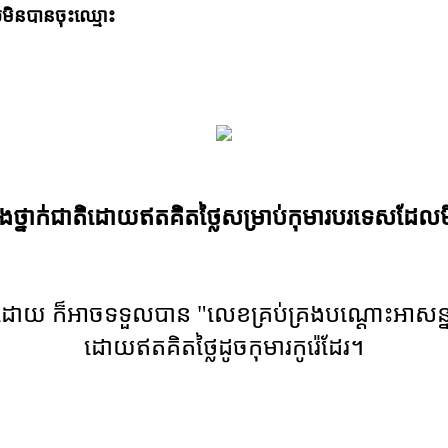
លមិនបានចុះឈ្មោះ
សាំងថ្នាក់ជាតិដោយឥតគិតថ្លៃសម្រាប់កុមារបរទេសដែល
ូវក៏ដោយ ក៏អាចទទួលបាន "លេខគ្រប់គ្រងបណ្តោះអាសន
ដោយឥតគិតថ្លៃដូចកុមារកូរ៉េដែរ។