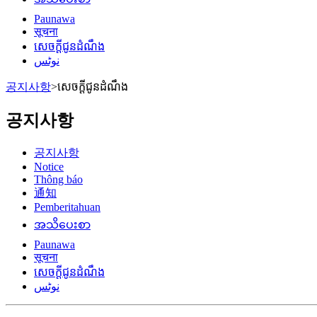
Paunawa
सूचना
សេចក្តីជូនដំណឹង
نوٹس
공지사항
>
សេចក្តីជូនដំណឹង
공지사항
공지사항
Notice
Thông báo
通知
Pemberitahuan
အသိပေးစာ
Paunawa
सूचना
សេចក្តីជូនដំណឹង
نوٹس