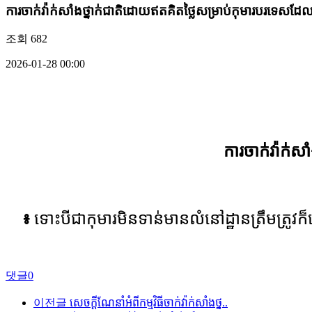
ការចាក់វ៉ាក់សាំងថ្នាក់ជាតិដោយឥតគិតថ្លៃសម្រាប់កុមារបរទេសដែ
조회
682
2026-01-28 00:00
ការចាក់វ៉ាក់
៖
ទោះបីជាកុមារមិនទាន់មានលំនៅដ្ឋានត្រឹមត្រ
댓글
0
이전글
សេចក្តីណែនាំអំពីកម្មវិធីចាក់វ៉ាក់សាំងថ្ន..