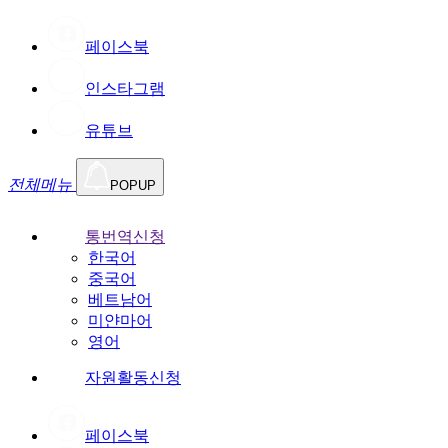
페이스북
인스타그램
유튜브
전체메뉴
POPUP
통번역신청
한국어
중국어
베트남어
미얀마어
영어
자원활동신청
페이스북