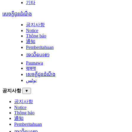
기타
សេចក្តីជូនដំណឹង
공지사항
Notice
Thông báo
通知
Pemberitahuan
အသိပေးစာ
Paunawa
सूचना
សេចក្តីជូនដំណឹង
نوٹس
공지사항
▼
공지사항
Notice
Thông báo
通知
Pemberitahuan
အသိပေးစာ