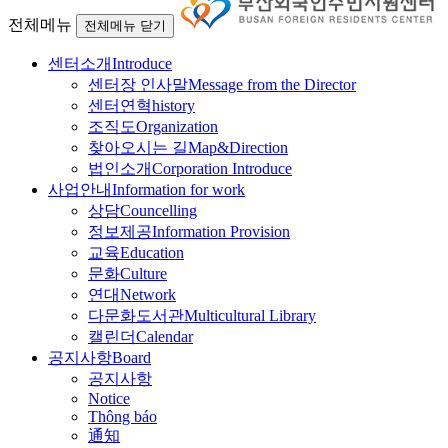
전체메뉴
전체메뉴 닫기
센터소개
Introduce
센터장 인사말
Message from the Director
센터연혁
history
조직도
Organization
찾아오시는 길
Map&Direction
법인소개
Corporation Introduce
사업안내
Information for work
상담
Councelling
정보제공
Information Provision
교육
Education
문화
Culture
연대
Network
다문화도서관
Multicultural Library
캘린더
Calendar
공지사항
Board
공지사항
Notice
Thông báo
通知