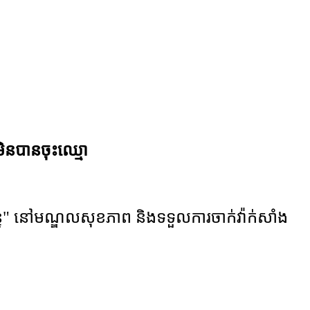
មិនបានចុះឈ្មោ
្ន" នៅមណ្ឌលសុខភាព និងទទួលការចាក់វ៉ាក់សាំង