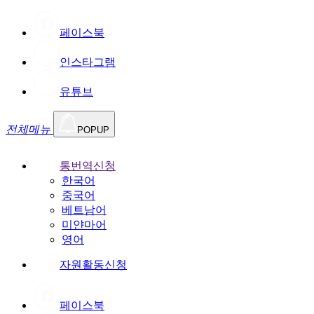
페이스북
인스타그램
유튜브
전체메뉴
POPUP
통번역신청
한국어
중국어
베트남어
미얀마어
영어
자원활동신청
페이스북