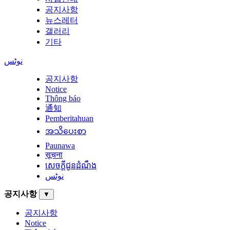
공지사항
뉴스레터
갤러리
기타
نوٹس
공지사항
Notice
Thông báo
通知
Pemberitahuan
အသိပေးစာ
Paunawa
सूचना
សេចក្តីជូនដំណឹង
نوٹس
공지사항
▼
공지사항
Notice