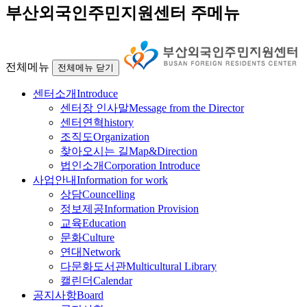
부산외국인주민지원센터 주메뉴
전체메뉴
전체메뉴 닫기
센터소개
Introduce
센터장 인사말
Message from the Director
센터연혁
history
조직도
Organization
찾아오시는 길
Map&Direction
법인소개
Corporation Introduce
사업안내
Information for work
상담
Councelling
정보제공
Information Provision
교육
Education
문화
Culture
연대
Network
다문화도서관
Multicultural Library
캘린더
Calendar
공지사항
Board