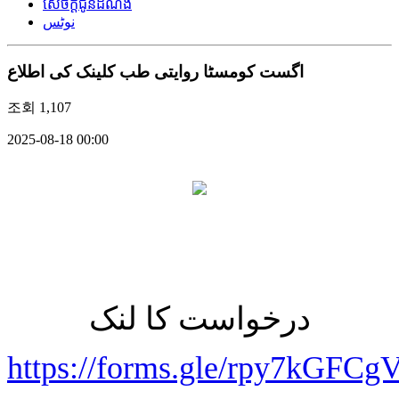
សេចក្តីជូនដំណឹង
نوٹس
اگست کومسٹا روایتی طب کلینک کی اطلاع
조회
1,107
2025-08-18 00:00
درخواست کا لنک
https://forms.gle/rpy7kGFC