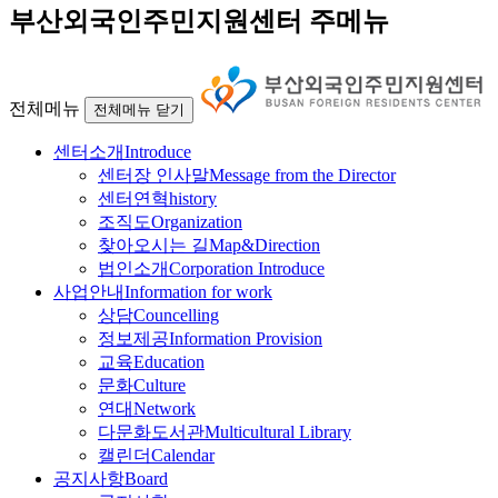
부산외국인주민지원센터 주메뉴
전체메뉴
전체메뉴 닫기
센터소개
Introduce
센터장 인사말
Message from the Director
센터연혁
history
조직도
Organization
찾아오시는 길
Map&Direction
법인소개
Corporation Introduce
사업안내
Information for work
상담
Councelling
정보제공
Information Provision
교육
Education
문화
Culture
연대
Network
다문화도서관
Multicultural Library
캘린더
Calendar
공지사항
Board