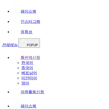
페이스북
인스타그램
유튜브
전체메뉴
POPUP
통번역신청
한국어
중국어
베트남어
미얀마어
영어
자원활동신청
페이스북