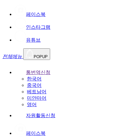
페이스북
인스타그램
유튜브
전체메뉴
POPUP
통번역신청
한국어
중국어
베트남어
미얀마어
영어
자원활동신청
페이스북