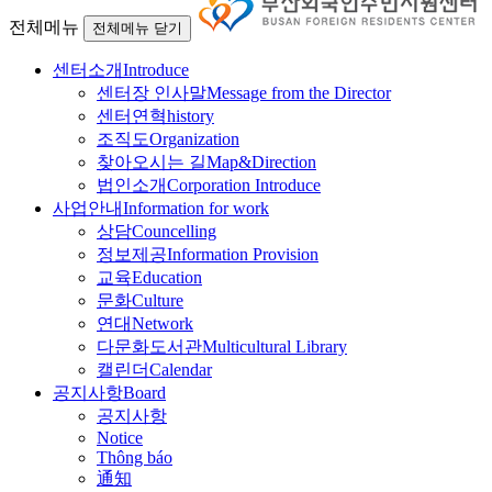
전체메뉴
전체메뉴 닫기
센터소개
Introduce
센터장 인사말
Message from the Director
센터연혁
history
조직도
Organization
찾아오시는 길
Map&Direction
법인소개
Corporation Introduce
사업안내
Information for work
상담
Councelling
정보제공
Information Provision
교육
Education
문화
Culture
연대
Network
다문화도서관
Multicultural Library
캘린더
Calendar
공지사항
Board
공지사항
Notice
Thông báo
通知