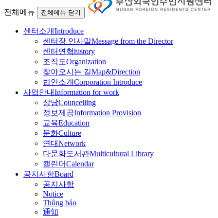
전체메뉴
전체메뉴 닫기
센터소개
Introduce
센터장 인사말
Message from the Director
센터연혁
history
조직도
Organization
찾아오시는 길
Map&Direction
법인소개
Corporation Introduce
사업안내
Information for work
상담
Councelling
정보제공
Information Provision
교육
Education
문화
Culture
연대
Network
다문화도서관
Multicultural Library
캘린더
Calendar
공지사항
Board
공지사항
Notice
Thông báo
通知