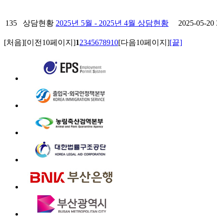
135
상담현황
2025년 5월 - 2025년 4월 상담현황
2025-05-20
[처음]
[이전10페이지]
1
2
3
4
5
6
7
8
9
10
[다음10페이지]
[끝]