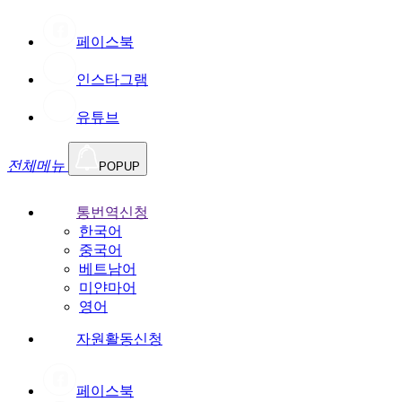
페이스북
인스타그램
유튜브
전체메뉴
POPUP
통번역신청
한국어
중국어
베트남어
미얀마어
영어
자원활동신청
페이스북