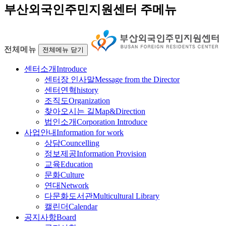
부산외국인주민지원센터 주메뉴
전체메뉴
전체메뉴 닫기
센터소개
Introduce
센터장 인사말
Message from the Director
센터연혁
history
조직도
Organization
찾아오시는 길
Map&Direction
법인소개
Corporation Introduce
사업안내
Information for work
상담
Councelling
정보제공
Information Provision
교육
Education
문화
Culture
연대
Network
다문화도서관
Multicultural Library
캘린더
Calendar
공지사항
Board