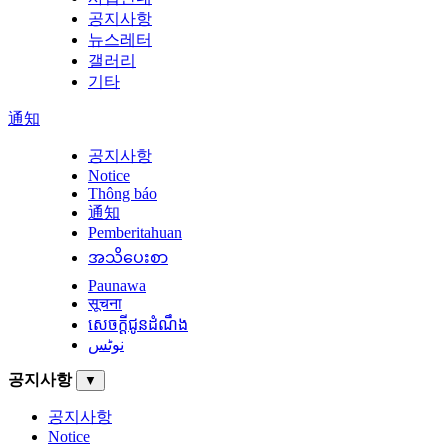
공지사항
뉴스레터
갤러리
기타
通知
공지사항
Notice
Thông báo
通知
Pemberitahuan
အသိပေးစာ
Paunawa
सूचना
សេចក្តីជូនដំណឹង
نوٹس
공지사항
▼
공지사항
Notice