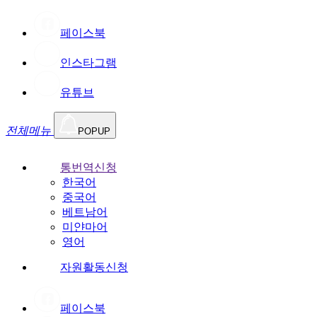
페이스북
인스타그램
유튜브
전체메뉴
POPUP
통번역신청
한국어
중국어
베트남어
미얀마어
영어
자원활동신청
페이스북