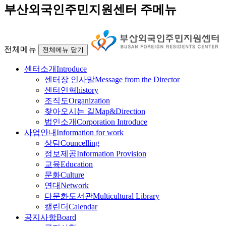
부산외국인주민지원센터 주메뉴
전체메뉴
전체메뉴 닫기
센터소개
Introduce
센터장 인사말
Message from the Director
센터연혁
history
조직도
Organization
찾아오시는 길
Map&Direction
법인소개
Corporation Introduce
사업안내
Information for work
상담
Councelling
정보제공
Information Provision
교육
Education
문화
Culture
연대
Network
다문화도서관
Multicultural Library
캘린더
Calendar
공지사항
Board