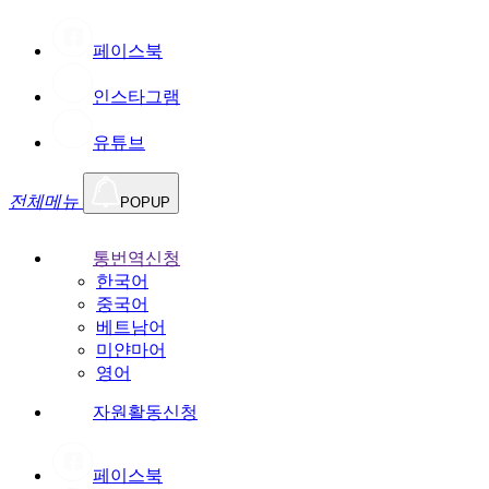
페이스북
인스타그램
유튜브
전체메뉴
POPUP
통번역신청
한국어
중국어
베트남어
미얀마어
영어
자원활동신청
페이스북