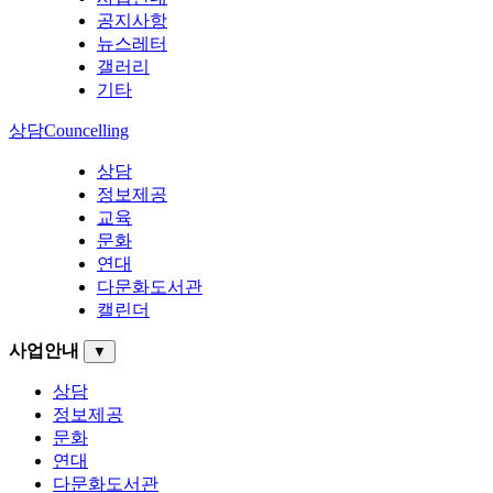
공지사항
뉴스레터
갤러리
기타
상담
Councelling
상담
정보제공
교육
문화
연대
다문화도서관
캘린더
사업안내
▼
상담
정보제공
문화
연대
다문화도서관