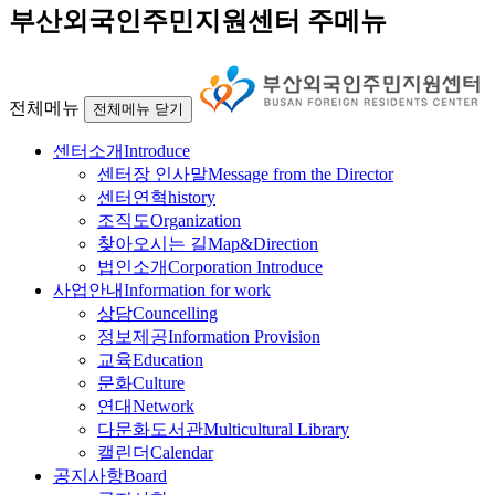
부산외국인주민지원센터 주메뉴
전체메뉴
전체메뉴 닫기
센터소개
Introduce
센터장 인사말
Message from the Director
센터연혁
history
조직도
Organization
찾아오시는 길
Map&Direction
법인소개
Corporation Introduce
사업안내
Information for work
상담
Councelling
정보제공
Information Provision
교육
Education
문화
Culture
연대
Network
다문화도서관
Multicultural Library
캘린더
Calendar
공지사항
Board