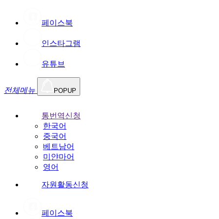
페이스북
인스타그램
유튜브
전체메뉴
POPUP
통번역신청
한국어
중국어
베트남어
미얀마어
영어
자원활동신청
페이스북