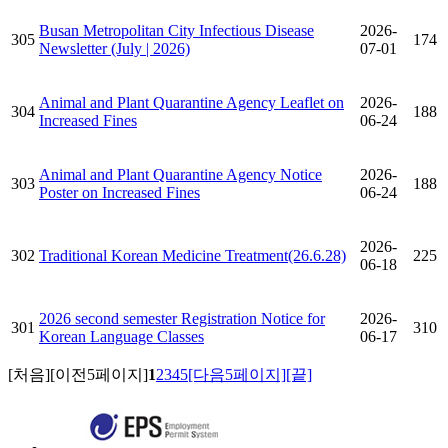
Busan Metropolitan City Infectious Disease
2026-
305
174
Newsletter (July | 2026)
07-01
Animal and Plant Quarantine Agency Leaflet on
2026-
304
188
Increased Fines
06-24
Animal and Plant Quarantine Agency Notice
2026-
303
188
Poster on Increased Fines
06-24
2026-
302
Traditional Korean Medicine Treatment(26.6.28)
225
06-18
2026 second semester Registration Notice for
2026-
301
310
Korean Language Classes
06-17
[처음]
[이전5페이지]
1
2
3
4
5
[다음5페이지]
[끝]