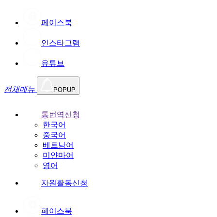
페이스북
인스타그램
유튜브
전체메뉴
POPUP
통번역신청
한국어
중국어
베트남어
미얀마어
영어
자원활동신청
페이스북