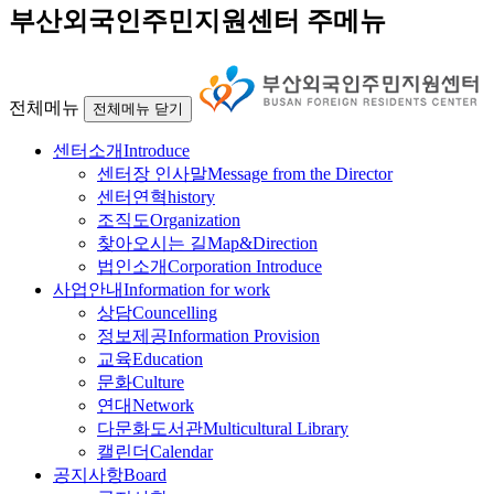
부산외국인주민지원센터 주메뉴
전체메뉴
전체메뉴 닫기
센터소개
Introduce
센터장 인사말
Message from the Director
센터연혁
history
조직도
Organization
찾아오시는 길
Map&Direction
법인소개
Corporation Introduce
사업안내
Information for work
상담
Councelling
정보제공
Information Provision
교육
Education
문화
Culture
연대
Network
다문화도서관
Multicultural Library
캘린더
Calendar
공지사항
Board