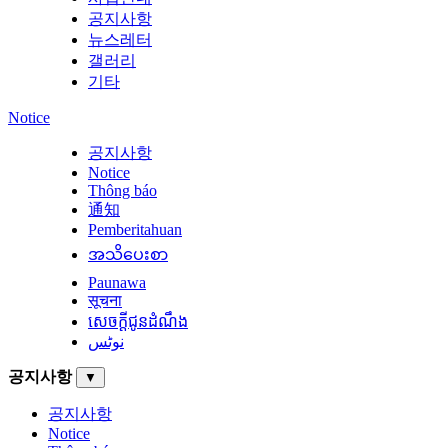
공지사항
뉴스레터
갤러리
기타
Notice
공지사항
Notice
Thông báo
通知
Pemberitahuan
အသိပေးစာ
Paunawa
सूचना
សេចក្តីជូនដំណឹង
نوٹس
공지사항
▼
공지사항
Notice