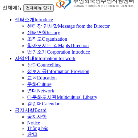
전체메뉴
전체메뉴 닫기
센터소개
Introduce
센터장 인사말
Message from the Director
센터연혁
history
조직도
Organization
찾아오시는 길
Map&Direction
법인소개
Corporation Introduce
사업안내
Information for work
상담
Councelling
정보제공
Information Provision
교육
Education
문화
Culture
연대
Network
다문화도서관
Multicultural Library
캘린더
Calendar
공지사항
Board
공지사항
Notice
Thông báo
通知