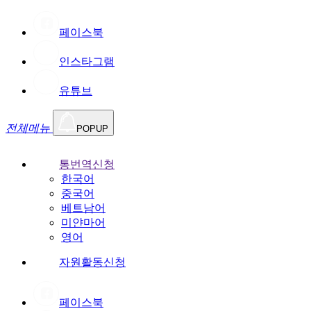
페이스북
인스타그램
유튜브
전체메뉴
POPUP
통번역신청
한국어
중국어
베트남어
미얀마어
영어
자원활동신청
페이스북