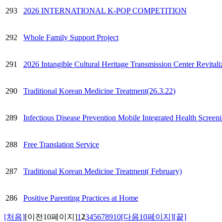
293
2026 INTERNATIONAL K-POP COMPETITION
292
Whole Family Support Project
291
2026 Intangible Cultural Heritage Transmission Center Revital
290
Traditional Korean Medicine Treatment(26.3.22)
289
Infectious Disease Prevention Mobile Integrated Health Screen
288
Free Translation Service
287
Traditional Korean Medicine Treatment( February)
286
Positive Parenting Practices at Home
[처음]
[이전10페이지]
1
2
3
4
5
6
7
8
9
10
[다음10페이지]
[끝]