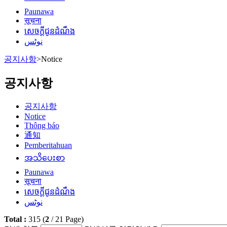
Paunawa
सूचना
សេចក្តីជូនដំណឹង
نوٹس
공지사항
>
Notice
공지사항
공지사항
Notice
Thông báo
通知
Pemberitahuan
အသိပေးစာ
Paunawa
सूचना
សេចក្តីជូនដំណឹង
نوٹس
Total :
315
(
2
/
21
Page)