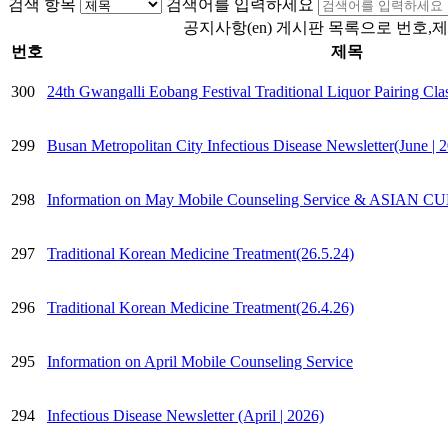
검색 항목
검색어를 입력하세요
공지사항(en) 게시판 목록으로 번호,
번호
제목
300
24th Gwangalli Eobang Festival Traditional Liquor Pairing Cla
299
Busan Metropolitan City Infectious Disease Newsletter(June | 
298
Information on May Mobile Counseling Service & ASIA
297
Traditional Korean Medicine Treatment(26.5.24)
296
Traditional Korean Medicine Treatment(26.4.26)
295
Information on April Mobile Counseling Service
294
Infectious Disease Newsletter (April | 2026)