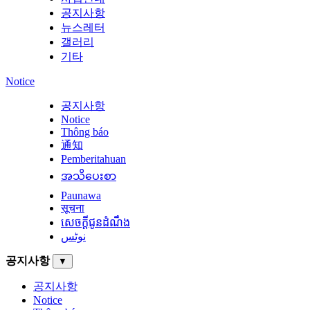
공지사항
뉴스레터
갤러리
기타
Notice
공지사항
Notice
Thông báo
通知
Pemberitahuan
အသိပေးစာ
Paunawa
सूचना
សេចក្តីជូនដំណឹង
نوٹس
공지사항
▼
공지사항
Notice