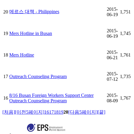
2015-
메르스 대책 - Philippines
20
1,751
06-19
2015-
19
Mers Hotline in Busan
1,745
06-19
2015-
18
Mers Hotline
1,761
06-21
2015-
17
Outreach Counseling Program
1,735
07-12
8/16 Busan Foreign Workers Support Center
2015-
16
1,767
Outreach Counseling Program
08-09
[처음]
[이전5페이지]
16
17
18
19
20
[다음5페이지]
[끝]