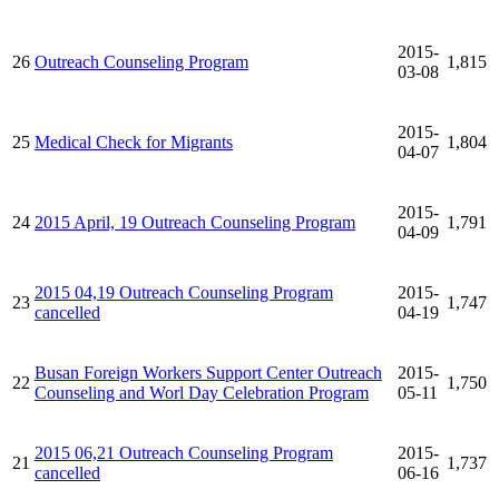
2015-
26
Outreach Counseling Program
1,815
03-08
2015-
25
Medical Check for Migrants
1,804
04-07
2015-
24
2015 April, 19 Outreach Counseling Program
1,791
04-09
2015 04,19 Outreach Counseling Program
2015-
23
1,747
cancelled
04-19
Busan Foreign Workers Support Center Outreach
2015-
22
1,750
Counseling and Worl Day Celebration Program
05-11
2015 06,21 Outreach Counseling Program
2015-
21
1,737
cancelled
06-16