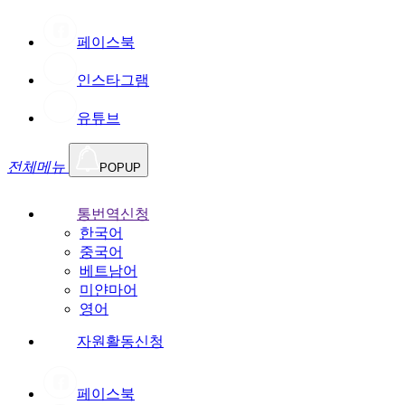
페이스북
인스타그램
유튜브
전체메뉴
POPUP
통번역신청
한국어
중국어
베트남어
미얀마어
영어
자원활동신청
페이스북