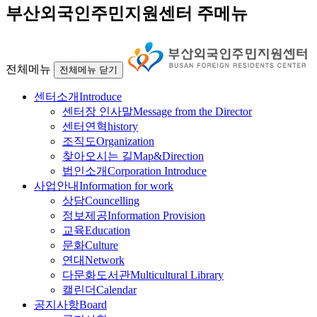
부산외국인주민지원센터 주메뉴
전체메뉴
전체메뉴 닫기
센터소개
Introduce
센터장 인사말
Message from the Director
센터연혁
history
조직도
Organization
찾아오시는 길
Map&Direction
법인소개
Corporation Introduce
사업안내
Information for work
상담
Councelling
정보제공
Information Provision
교육
Education
문화
Culture
연대
Network
다문화도서관
Multicultural Library
캘린더
Calendar
공지사항
Board