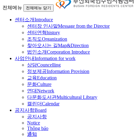
전체메뉴
전체메뉴 닫기
센터소개
Introduce
센터장 인사말
Message from the Director
센터연혁
history
조직도
Organization
찾아오시는 길
Map&Direction
법인소개
Corporation Introduce
사업안내
Information for work
상담
Councelling
정보제공
Information Provision
교육
Education
문화
Culture
연대
Network
다문화도서관
Multicultural Library
캘린더
Calendar
공지사항
Board
공지사항
Notice
Thông báo
通知