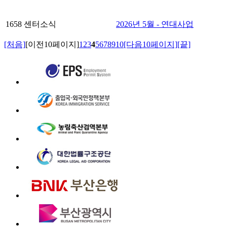
1658
센터소식
2026년 5월 - 연대사업
[처음]
[이전10페이지]
1
2
3
4
5
6
7
8
9
10
[다음10페이지]
[끝]