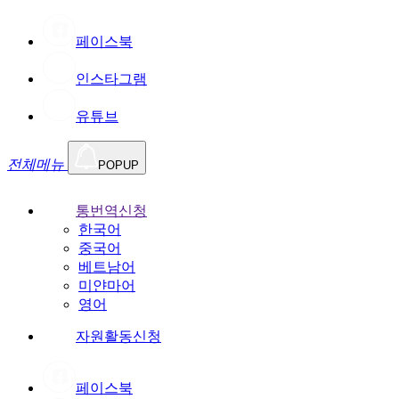
페이스북
인스타그램
유튜브
전체메뉴
POPUP
통번역신청
한국어
중국어
베트남어
미얀마어
영어
자원활동신청
페이스북