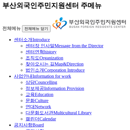
부산외국인주민지원센터 주메뉴
전체메뉴
전체메뉴 닫기
센터소개
Introduce
센터장 인사말
Message from the Director
센터연혁
history
조직도
Organization
찾아오시는 길
Map&Direction
법인소개
Corporation Introduce
사업안내
Information for work
상담
Councelling
정보제공
Information Provision
교육
Education
문화
Culture
연대
Network
다문화도서관
Multicultural Library
캘린더
Calendar
공지사항
Board