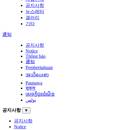
공지사항
뉴스레터
갤러리
기타
通知
공지사항
Notice
Thông báo
通知
Pemberitahuan
အသိပေးစာ
Paunawa
सूचना
សេចក្តីជូនដំណឹង
نوٹس
공지사항
▼
공지사항
Notice