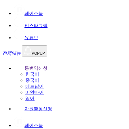
페이스북
인스타그램
유튜브
전체메뉴
POPUP
통번역신청
한국어
중국어
베트남어
미얀마어
영어
자원활동신청
페이스북