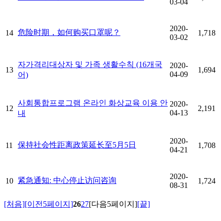
03-04
2020-
危险时期，如何购买口罩呢？
14
1,718
03-02
자가격리대상자 및 가족 생활수칙 (16개국
2020-
13
1,694
04-09
어)
사회통합프로그램 온라인 화상교육 이용 안
2020-
12
2,191
04-13
내
2020-
保持社会性距离政策延长至5月5日
11
1,708
04-21
2020-
紧急通知: 中心停止访问咨询
10
1,724
08-31
[처음]
[이전5페이지]
26
27
[다음5페이지]
[끝]