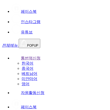
페이스북
인스타그램
유튜브
전체메뉴
POPUP
통번역신청
한국어
중국어
베트남어
미얀마어
영어
자원활동신청
페이스북