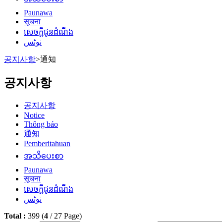
Paunawa
सूचना
សេចក្តីជូនដំណឹង
نوٹس
공지사항
>
通知
공지사항
공지사항
Notice
Thông báo
通知
Pemberitahuan
အသိပေးစာ
Paunawa
सूचना
សេចក្តីជូនដំណឹង
نوٹس
Total :
399
(
4
/
27
Page)