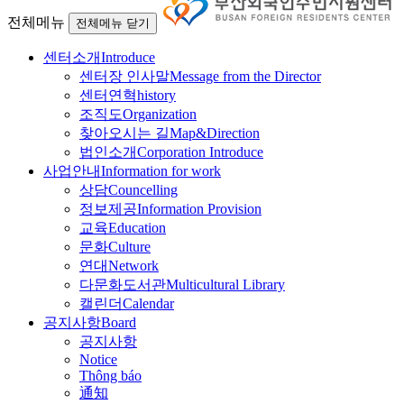
전체메뉴
전체메뉴 닫기
센터소개
Introduce
센터장 인사말
Message from the Director
센터연혁
history
조직도
Organization
찾아오시는 길
Map&Direction
법인소개
Corporation Introduce
사업안내
Information for work
상담
Councelling
정보제공
Information Provision
교육
Education
문화
Culture
연대
Network
다문화도서관
Multicultural Library
캘린더
Calendar
공지사항
Board
공지사항
Notice
Thông báo
通知