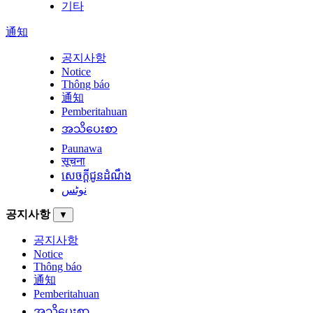
기타
通知
공지사항
Notice
Thông báo
通知
Pemberitahuan
အသိပေးစာ
Paunawa
सूचना
សេចក្តីជូនដំណឹង
نوٹس
공지사항
▼
공지사항
Notice
Thông báo
通知
Pemberitahuan
အသိပေးစာ