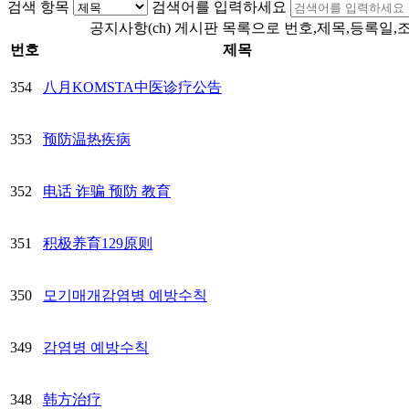
검색 항목
검색어를 입력하세요
공지사항(ch) 게시판 목록으로 번호,제목,등록일,
번호
제목
354
八月KOMSTA中医诊疗公告
353
预防温热疾病
352
电话 诈骗 预防 教育
351
积极养育129原则
350
모기매개감염병 예방수칙
349
감염병 예방수칙
348
韩方治疗