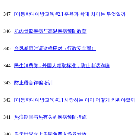
347
[아동학대예방교육 #2.] 훈육과 학대 차이는 무엇일까
346
肌肉骨骼疾病与高温疾病预防教育
345
台风暴雨时请这样应对（行政安全部）
344
民生消费券 - 外国人领取标准，防止电话诈骗
343
防止语音诈骗培训
342
[아동학대예방교육 #1.] 사랑하는 아이 어떻게 키워야할까
341
热浪期间与热有关的疾病预防措施
340
乐天世界水上乐园免费入场券发放