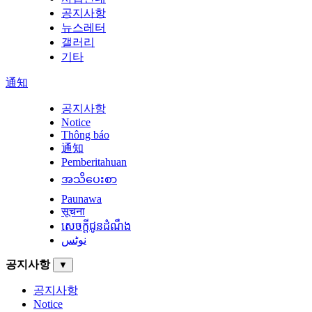
공지사항
뉴스레터
갤러리
기타
通知
공지사항
Notice
Thông báo
通知
Pemberitahuan
အသိပေးစာ
Paunawa
सूचना
សេចក្តីជូនដំណឹង
نوٹس
공지사항
▼
공지사항
Notice