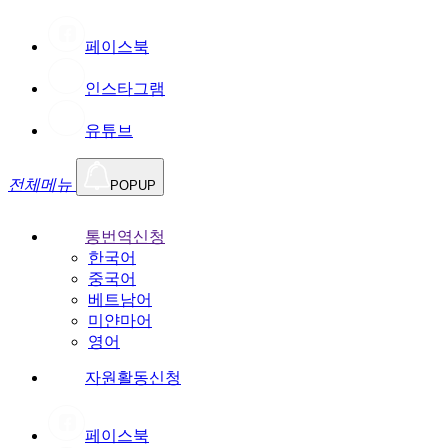
페이스북
인스타그램
유튜브
전체메뉴
POPUP
통번역신청
한국어
중국어
베트남어
미얀마어
영어
자원활동신청
페이스북