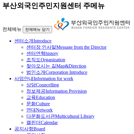
부산외국인주민지원센터 주메뉴
전체메뉴
전체메뉴 닫기
센터소개
Introduce
센터장 인사말
Message from the Director
센터연혁
history
조직도
Organization
찾아오시는 길
Map&Direction
법인소개
Corporation Introduce
사업안내
Information for work
상담
Councelling
정보제공
Information Provision
교육
Education
문화
Culture
연대
Network
다문화도서관
Multicultural Library
캘린더
Calendar
공지사항
Board