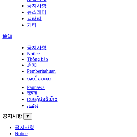
공지사항
뉴스레터
갤러리
기타
通知
공지사항
Notice
Thông báo
通知
Pemberitahuan
အသိပေးစာ
Paunawa
सूचना
សេចក្តីជូនដំណឹង
نوٹس
공지사항
▼
공지사항
Notice