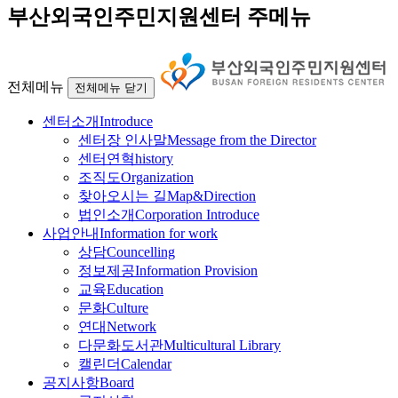
부산외국인주민지원센터 주메뉴
전체메뉴
전체메뉴 닫기
센터소개
Introduce
센터장 인사말
Message from the Director
센터연혁
history
조직도
Organization
찾아오시는 길
Map&Direction
법인소개
Corporation Introduce
사업안내
Information for work
상담
Councelling
정보제공
Information Provision
교육
Education
문화
Culture
연대
Network
다문화도서관
Multicultural Library
캘린더
Calendar
공지사항
Board