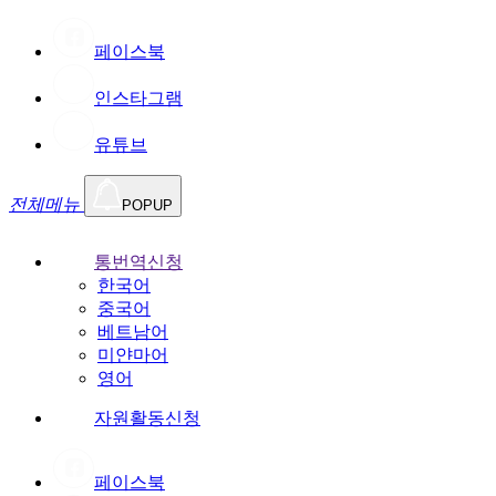
페이스북
인스타그램
유튜브
전체메뉴
POPUP
통번역신청
한국어
중국어
베트남어
미얀마어
영어
자원활동신청
페이스북