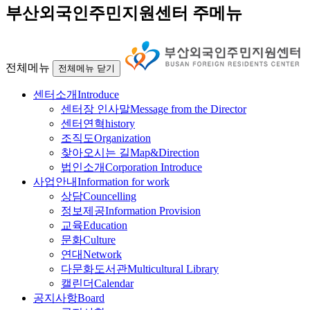
부산외국인주민지원센터 주메뉴
전체메뉴
전체메뉴 닫기
센터소개
Introduce
센터장 인사말
Message from the Director
센터연혁
history
조직도
Organization
찾아오시는 길
Map&Direction
법인소개
Corporation Introduce
사업안내
Information for work
상담
Councelling
정보제공
Information Provision
교육
Education
문화
Culture
연대
Network
다문화도서관
Multicultural Library
캘린더
Calendar
공지사항
Board