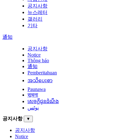
공지사항
뉴스레터
갤러리
기타
通知
공지사항
Notice
Thông báo
通知
Pemberitahuan
အသိပေးစာ
Paunawa
सूचना
សេចក្តីជូនដំណឹង
نوٹس
공지사항
▼
공지사항
Notice