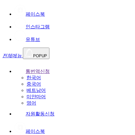
페이스북
인스타그램
유튜브
전체메뉴
POPUP
통번역신청
한국어
중국어
베트남어
미얀마어
영어
자원활동신청
페이스북