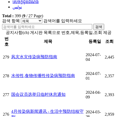
សេចក្តីជូនដំណឹង
نوٹس
Total :
399
(
9
/
27
Page)
검색 항목
검색어를 입력하세요
검색
공지사항(ch) 게시판 목록으로 번호,제목,등록일,조회 제공
번
제목
등록일
조회
호
2024-07-
风灾水灾传染病预防指南
279
2,445
04
2024-07-
水传性,食物传播性传染病预防指南
278
2,357
01
2024-04-
国会议员选举日临时休息通知
277
2,393
09
4月传染病新闻通讯 - 生活中预防结核守
2024-03-
276
2,959
26
则