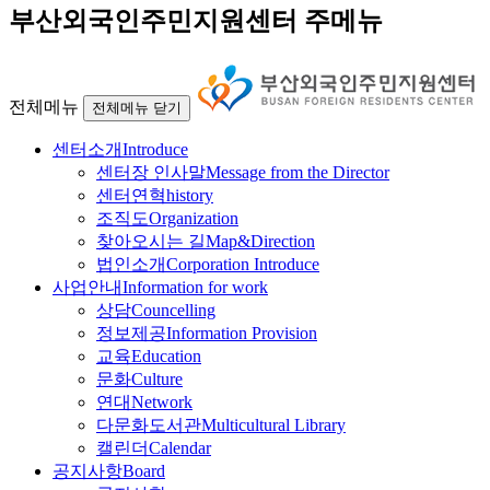
부산외국인주민지원센터 주메뉴
전체메뉴
전체메뉴 닫기
센터소개
Introduce
센터장 인사말
Message from the Director
센터연혁
history
조직도
Organization
찾아오시는 길
Map&Direction
법인소개
Corporation Introduce
사업안내
Information for work
상담
Councelling
정보제공
Information Provision
교육
Education
문화
Culture
연대
Network
다문화도서관
Multicultural Library
캘린더
Calendar
공지사항
Board