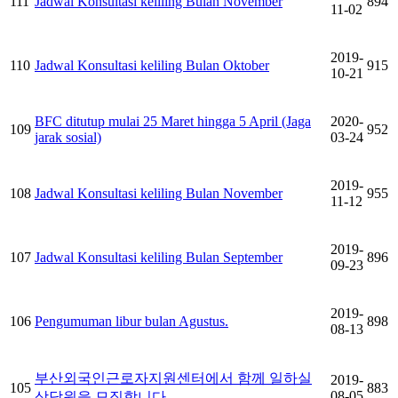
111
Jadwal Konsultasi keliling Bulan November
894
11-02
2019-
110
Jadwal Konsultasi keliling Bulan Oktober
915
10-21
BFC ditutup mulai 25 Maret hingga 5 April (Jaga
2020-
109
952
jarak sosial)
03-24
2019-
108
Jadwal Konsultasi keliling Bulan November
955
11-12
2019-
107
Jadwal Konsultasi keliling Bulan September
896
09-23
2019-
106
Pengumuman libur bulan Agustus.
898
08-13
부산외국인근로자지원센터에서 함께 일하실
2019-
105
883
08-05
상담원을 모집합니다.