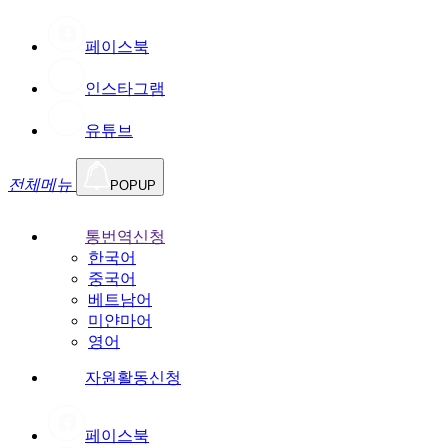
페이스북
인스타그램
유튜브
전체메뉴
POPUP
통번역신청
한국어
중국어
베트남어
미얀마어
영어
자원활동신청
페이스북