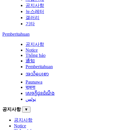
공지사항
뉴스레터
갤러리
기타
Pemberitahuan
공지사항
Notice
Thông báo
通知
Pemberitahuan
အသိပေးစာ
Paunawa
सूचना
សេចក្តីជូនដំណឹង
نوٹس
공지사항
▼
공지사항
Notice